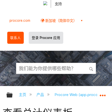
支持
procore.com
新加坡（简体中文）
联系人
登录 Procore 应用
扩展/隐缩全局层次
扩
主页
产品
Procore Web (app.procore.com