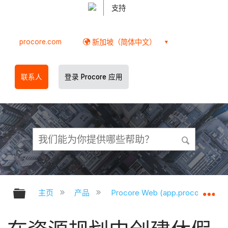
支持
procore.com
新加坡（简体中文）
联系人
登录 Procore 应用
扩展/隐缩全局层次
扩
主页
产品
Procore Web (app.procore.com