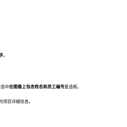
字
。
请选中
在图像上包含姓名和员工编号
复选框。
。
的项目详细信息。