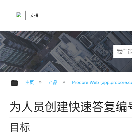
支持
扩展/隐缩全局层次
主页
产品
Procore Web (app.procore.
为人员创建快速答复编
目标