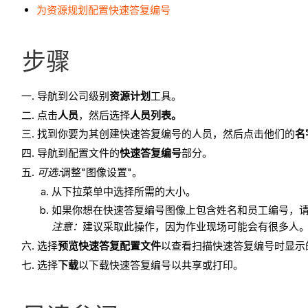
为资源规划配置快速答复编号
步骤
导航到公司级别
资源计划
工具。
点击
人员
，然后选择
人员列表。
找到你要为其创建快速答复编号的人员，然后点击他们的
名
导航到配置文件的
快速答复编号
部分。
可选:
调整"图像设置"。
从下拉菜单中选择所需的大小。
如果你想在快速答复编号图像上包含姓名和员工编号，
注意：
建议采取此操作，因为作业现场可能会有很多人
选择
预览快速答复配置文件
以查看扫描快速答复编号时显示
选择
下载
以下载快速答复编号以共享或打印。