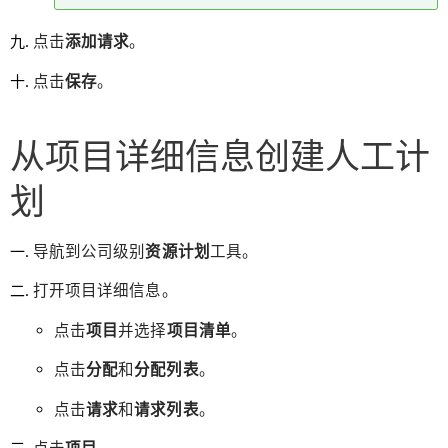
点击
添加请求
。
点击
保存
。
从项目详细信息创建人工计
划
导航到公司级别
资源计划
工具。
打开项目详细信息。
点击
项目
并选择
项目清单
。
点击
分配
和
分配列表
。
点击
请求
和
请求列表
。