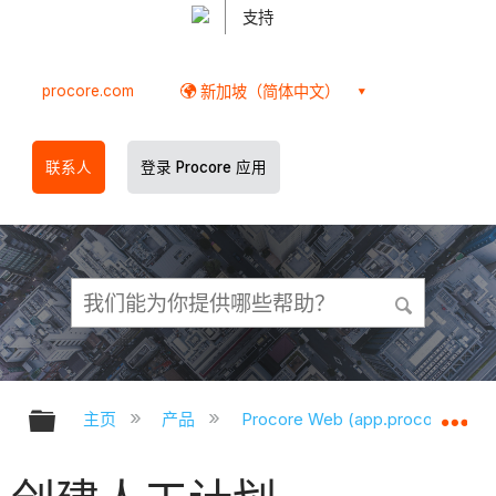
支持
procore.com
新加坡（简体中文）
联系人
登录 Procore 应用
扩展/隐缩全局层次
扩
主页
产品
Procore Web (app.procore.com