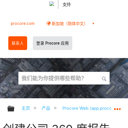
支持
procore.com
新加坡（简体中文）
联系人
登录 Procore 应用
扩展/隐缩全局层次
扩
主页
产品
Procore Web (app.procore.com