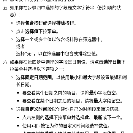
如果你在步骤四中选择的字段是文本字符串（例如项的状
态）：
选择
包含
按钮或选择
排除
按钮。
点击
选择值
下拉菜单。
选择一个或多个值以包含或排除在筛选器中。
或者
选择“无”，以在筛选器中包含或排除空值。
如果你在第四步中选择的字段是日期值，请点击
选择日期
下
拉菜单并选择以下选项之一:
选择
固定日期范围
，以使用
最小
和
最大
字段设置最短和最
长日期。
要查看某个日期之前的项目，请将
最小
字段留空。
要查看在某个日期之后的项目，请将
最大
字段留空。
选择
自定义时间段
以创建你自己的时间段来筛选结果。
点击左侧的
选择
下拉菜单并选择
此
、
最新
或
下一个
。
使用
+
和
-
按钮为你的自定义时间段选择数值。