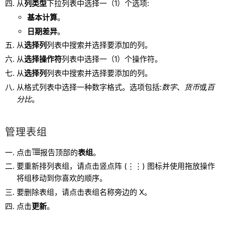
从
列类型
下拉列表中选择一（1）个选项:
基本计算
。
日期差异
。
从
选择列
列表中搜索并选择要添加的列。
从
选择操作符
列表中选择一（1）个操作符。
从
选择列
列表中搜索并选择要添加的列。
从格式列表中选择一种数字格式。选项包括:
数字
、
货币
或
百
分比
。
管理表组
点击
报告顶部的
表组
。
要重新排列表组，请点击竖点阵 (⋮⋮) 图标并使用拖放操作
将组移动到你喜欢的顺序。
要删除表组，请点击表组名称旁边的 X。
点击
更新
。