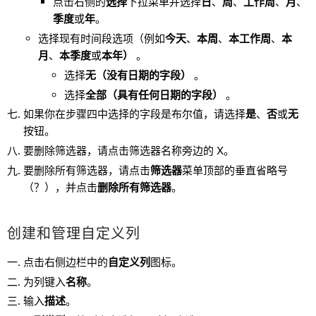
点击右侧的
选择
下拉菜单并选择
日
、
周
、
工作周
、
月
、
季度
或
年
。
选择现有时间段选项（例如
今天
、
本周
、
本工作周
、
本
月
、
本季度
或
本年
）
。
选择
无（没有日期的字段）
。
选择
全部（具有任何日期的字段）
。
如果你在步骤四中选择的字段是布尔值，请选择
是
、
否
或
无
按钮。
要删除筛选器，请点击筛选器名称旁边的 X。
要删除所有筛选器，请点击
筛选器
菜单顶部的垂直省略号
（？），并点击
删除所有筛选器
。
创建和管理自定义列
点击右侧边栏中的
自定义列
图标。
为列键入
名称
。
输入
描述
。