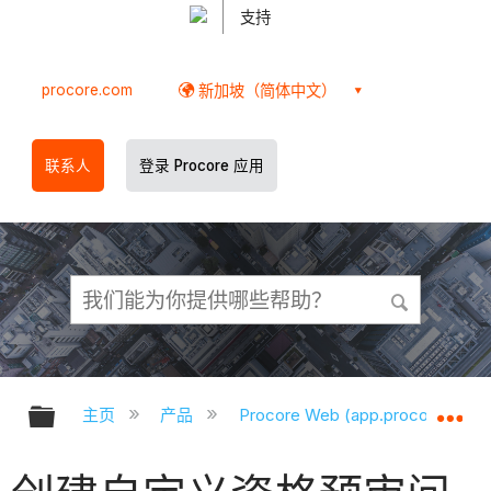
支持
procore.com
新加坡（简体中文）
联系人
登录 Procore 应用
扩展/隐缩全局层次
扩
主页
产品
Procore Web (app.procore.com