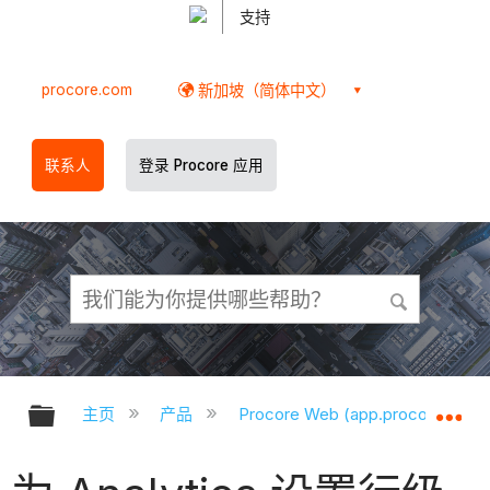
支持
procore.com
新加坡（简体中文）
联系人
登录 Procore 应用
扩展/隐缩全局层次
扩
主页
产品
Procore Web (app.procore.com