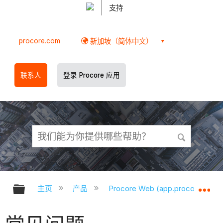
支持
procore.com
新加坡（简体中文）
联系人
登录 Procore 应用
扩展/隐缩全局层次
扩
主页
产品
Procore Web (app.procore.com