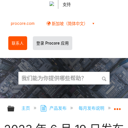
支持
procore.com
新加坡（简体中文）
联系人
登录 Procore 应用
扩展/隐缩全局层次
扩
主页
产品发布
每月发布说明
2