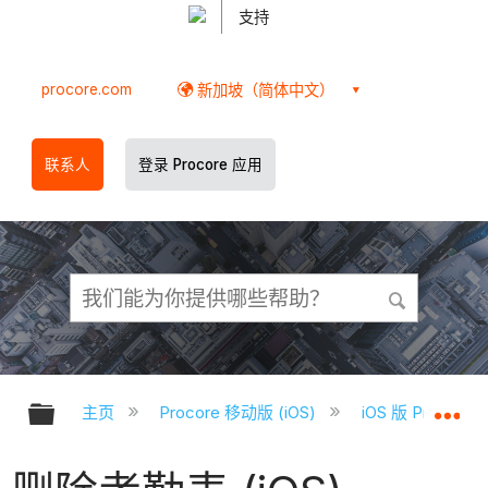
支持
procore.com
新加坡（简体中文）
联系人
登录 Procore 应用
扩展/隐缩全局层次
扩
主页
Procore 移动版 (iOS)
iOS 版 Proco