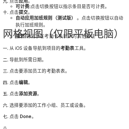
点击
应用
。
可计费:
点击切换按钮以指示条目是否可计费。
点击
提交
。
自动应用加班规则（测试版）
。点击切换按钮以自动
执行加班规则。
网格视图（仅限平板电脑）
描述:
将显示在考勤卡条目中的其他备注
从 iOS 设备导航到项目的
考勤表
工具。
导航到所需日期。
点击要添加员工的考勤表表。
点击
编辑
。
点击
添加资源
。
选择要添加的工作小组、员工或设备。
点击
Done
。