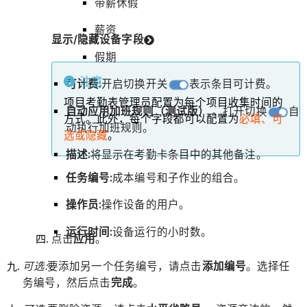
带薪休假
薪资
显示/隐藏设备字段
假期
注意
可计费:
开启切换开关
表示条目可计费。
项目考勤表管理员配置为每个项目收集时间的
自动应用加班规则（测试版）
。打开切换
自
方式。此外，每个字段都可以配置为
必填、可
动执行加班规则。
选或隐藏
。
描述:
将显示在考勤卡条目中的其他备注。
任务编号:
成本编号和子作业的组合。
操作员:
操作设备的用户。
运行时间:
设备运行的小时数。
点击
应用
。
可选:
要添加另一个任务编号，请点击
添加编号
。选择任
务编号，然后点击
完成
。