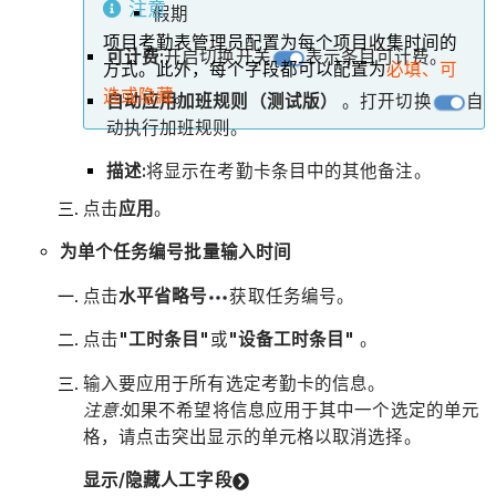
注意
假期
项目考勤表管理员配置为每个项目收集时间的
可计费:
开启切换开关
表示条目可计费。
方式。此外，每个字段都可以配置为
必填、可
选或隐藏
。
自动应用加班规则（测试版）
。打开切换
自
动执行加班规则。
描述:
将显示在考勤卡条目中的其他备注。
点击
应用
。
为单个任务编号批量输入时间
点击
水平省略号
获取任务编号。
点击
"工时条目"
或
"设备工时条目"
。
输入要应用于所有选定考勤卡的信息。
注意:
如果不希望将信息应用于其中一个选定的单元
格，请点击突出显示的单元格以取消选择。
显示/隐藏人工字段