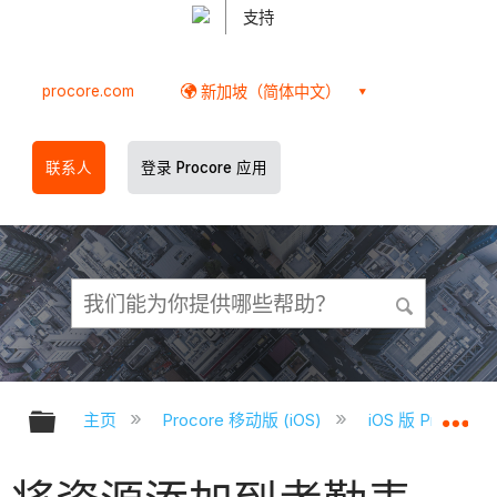
支持
procore.com
新加坡（简体中文）
联系人
登录 Procore 应用
扩展/隐缩全局层次
扩
主页
Procore 移动版 (iOS)
iOS 版 Proco