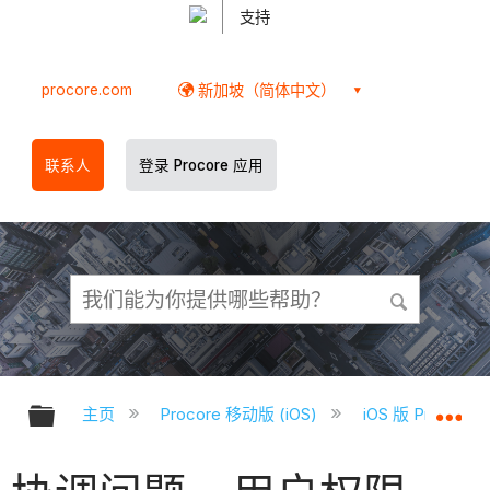
支持
procore.com
新加坡（简体中文）
联系人
登录 Procore 应用
扩展/隐缩全局层次
扩
主页
Procore 移动版 (iOS)
iOS 版 Proco