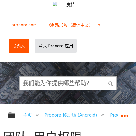
支持
procore.com
新加坡（简体中文）
联系人
登录 Procore 应用
扩展/隐缩全局层次
扩
主页
Procore 移动版 (Android)
Procore A