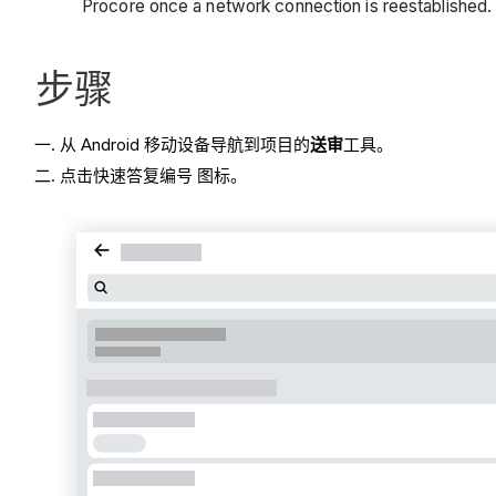
Procore once a network connection is reestablished
步骤
从 Android 移动设备导航到项目的
送审
工具。
点击快速答复编号 图标。