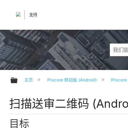
支持
扩展/隐缩全局层次
主页
Procore 移动版 (Android)
Procor
扫描送审二维码 (Androi
目标