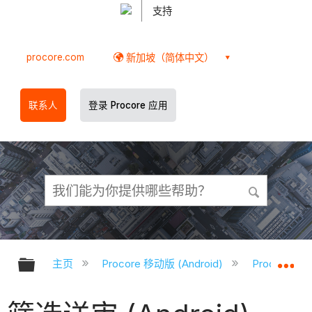
支持
procore.com
新加坡（简体中文）
联系人
登录 Procore 应用
扩展/隐缩全局层次
扩
主页
Procore 移动版 (Android)
Procore A