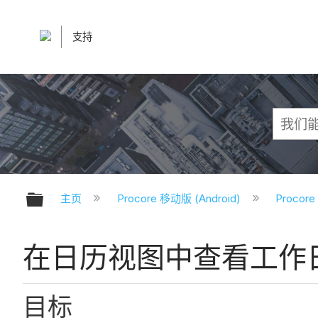
支持
扩展/隐缩全局层次
主页
Procore 移动版 (Android)
Procor
在日历视图中查看工作日志
目标