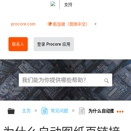
支持
procore.com
新加坡（简体中文）
联系人
登录 Procore 应用
扩展/隐缩全局层次
扩
主页
常见问题
为什么自动图纸页链