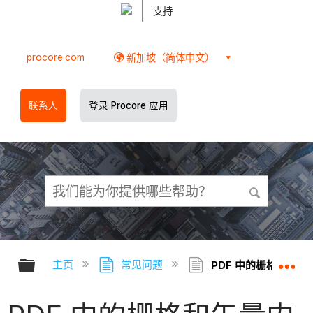
支持
procore.com
新加坡（简体中文）
联系人
登录 Procore 应用
扩展/隐缩全局层次
扩
主页
常见问题
PDF 中的栅格和矢