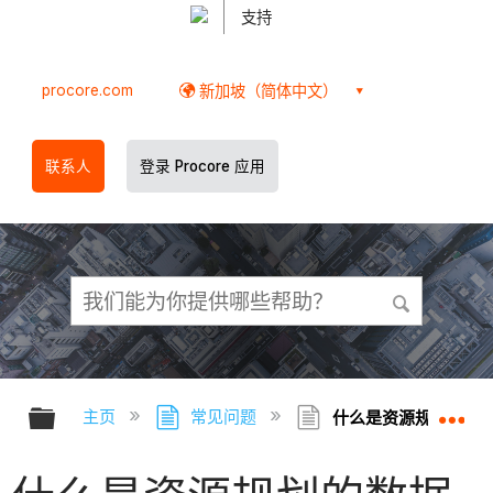
支持
procore.com
新加坡（简体中文）
联系人
登录 Procore 应用
扩展/隐缩全局层次
扩
主页
常见问题
什么是资源规划的数