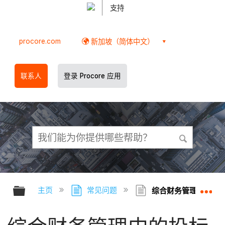
支持
procore.com
新加坡（简体中文）
联系人
登录 Procore 应用
扩展/隐缩全局层次
扩
主页
常见问题
综合财务管理中的投