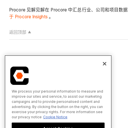
Procore 见解见解在 Procore 中汇总行业、公
于 Procore Insights
。
返回顶部
We process your personal information to measure and
improve our sites and service, to assist our marketing
campaigns and to provide personalised content and
advertising. By clicking the button on the right, you can
exercise your privacy rights. For more information see
our privacy notice
Cookie Notice