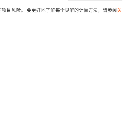
解
预测潜在项目风险。 要更好地了解每个见解的计算方法，请参阅
关
答