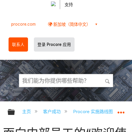
支持
procore.com
新加坡（简体中文）
联系人
登录 Procore 应用
扩展/隐缩全局层次
扩
主页
客户成功
Procore 实施路线图
公