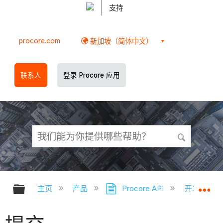
支持
procore.com
新加坡（简体中文）
联系人
登录 Procore 应用
扩展/隐缩全局层次
扩
主页
产品
Procore API
开发人员成