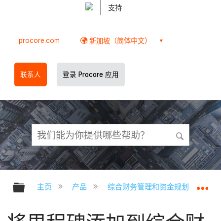
支持
procore.com
新加坡（简体中文）
联系人
登录 Procore 应用
扩展/隐缩全局层次
扩
主页
产品
综合财务管理和资金规划
综