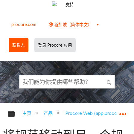
支持
procore.com
新加坡（简体中文）
联系人
登录 Procore 应用
扩展/隐缩全局层次
扩
主页
产品
Procore Web (app.procore.com