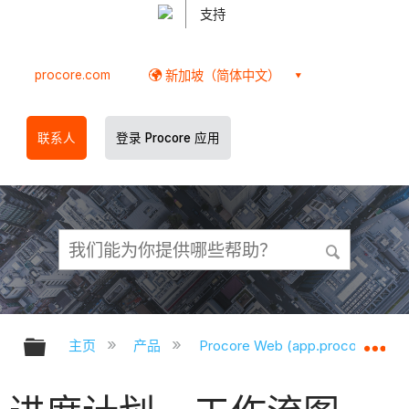
支持
procore.com
新加坡（简体中文）
联系人
登录 Procore 应用
扩展/隐缩全局层次
扩
主页
产品
Procore Web (app.procore.com