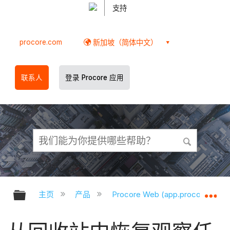
支持
procore.com
新加坡（简体中文）
联系人
登录 Procore 应用
扩展/隐缩全局层次
扩
主页
产品
Procore Web (app.procore.com