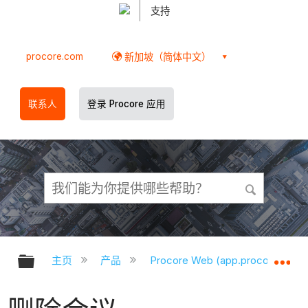
支持
procore.com
新加坡（简体中文）
联系人
登录 Procore 应用
扩展/隐缩全局层次
扩
主页
产品
Procore Web (app.procore.com