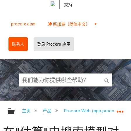
支持
procore.com
新加坡（简体中文）
联系人
登录 Procore 应用
扩展/隐缩全局层次
扩
主页
产品
Procore Web (app.procore.com