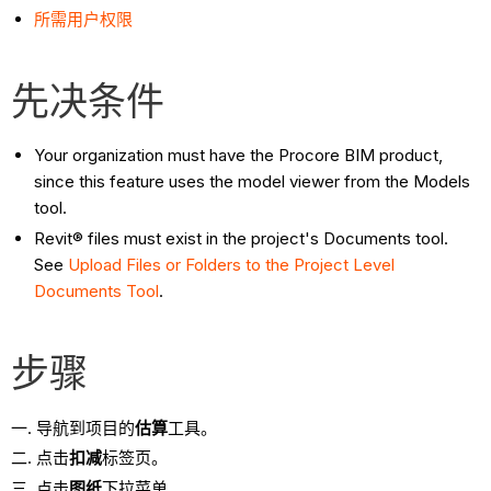
所需用户权限
先决条件
Your organization must have the Procore BIM product,
since this feature uses the model viewer from the Models
tool.
Revit® files must exist in the project's Documents tool.
See
Upload Files or Folders to the Project Level
Documents Tool
.
步骤
导航到项目的
估算
工具。
点击
扣减
标签页。
点击
图纸
下拉菜单。