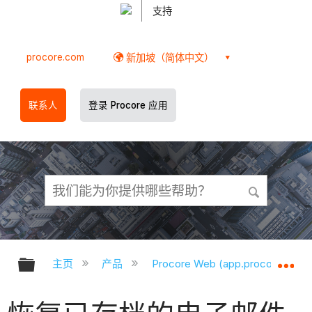
支持
procore.com
新加坡（简体中文）
联系人
登录 Procore 应用
扩展/隐缩全局层次
扩
主页
产品
Procore Web (app.procore.com