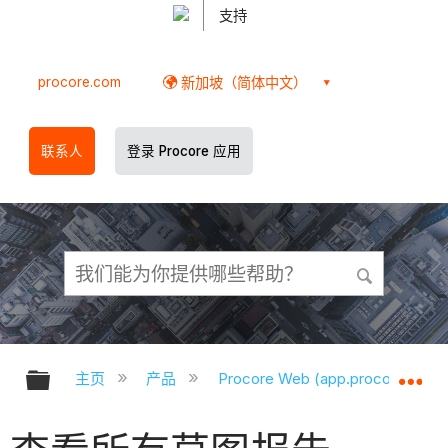
支持
procore.com
新加坡（简体中文）
联系人
登录 Procore 应用
扩展/隐缩全局层次
扩
主页
产品
Procore Web (app.procore.com