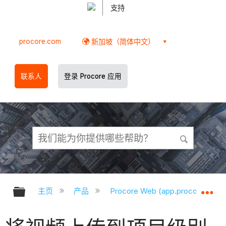
支持
procore.com
新加坡（简体中文）
联系人
登录 Procore 应用
扩展/隐缩全局层次
扩
主页
产品
Procore Web (app.procore.com