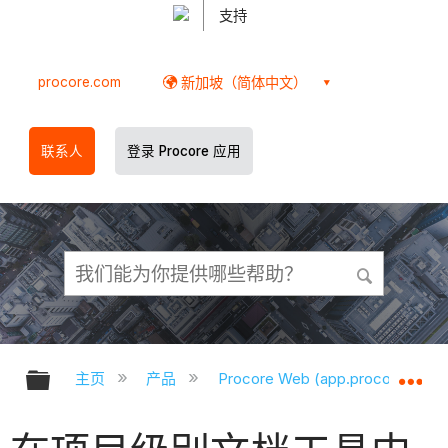
支持
procore.com
新加坡（简体中文）
联系人
登录 Procore 应用
扩展/隐缩全局层次
扩
主页
产品
Procore Web (app.procore.com