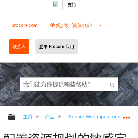
支持
procore.com
新加坡（简体中文）
联系人
登录 Procore 应用
扩展/隐缩全局层次
扩
主页
产品
Procore Web (app.procore.com