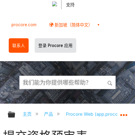
支持
procore.com
新加坡（简体中文）
联系人
登录 Procore 应用
扩展/隐缩全局层次
扩
主页
产品
Procore Web (app.procore.com