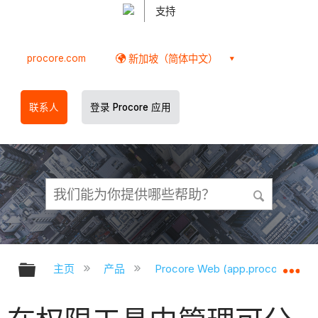
支持
procore.com
新加坡（简体中文）
联系人
登录 Procore 应用
扩展/隐缩全局层次
扩
主页
产品
Procore Web (app.procore.com