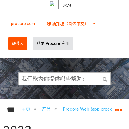
支持
procore.com
新加坡（简体中文）
联系人
登录 Procore 应用
扩展/隐缩全局层次
扩
主页
产品
Procore Web (app.procore.com