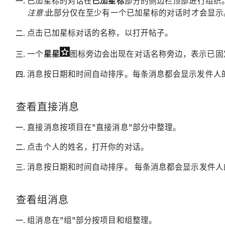
已加星标的对话在
已加星标
部分的侧边栏顶部进行组织
注意:
此部分仅在至少有一个已加星标的对话时才会显示
点击已加星标对话的名称，以打开帖子。
一个
星星
图标旁边会出现在对话名称旁边，表示已固
消息按日期和时间自动排序。每条消息都会显示发件人
查看直接消息
直接消息按项目在"直接消息"部分中整理。
点击个人的姓名，打开你的对话。
消息按日期和时间自动排序。 每条消息都会显示发件人
查看组消息
组消息在"组"部分按项目和组整理。