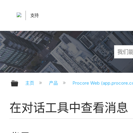
支持
扩展/隐缩全局层次
主页
产品
Procore Web (app.procore.
在对话工具中查看消息