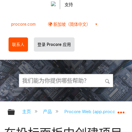
支持
procore.com
新加坡（简体中文）
联系人
登录 Procore 应用
扩展/隐缩全局层次
扩
主页
产品
Procore Web (app.procore.com