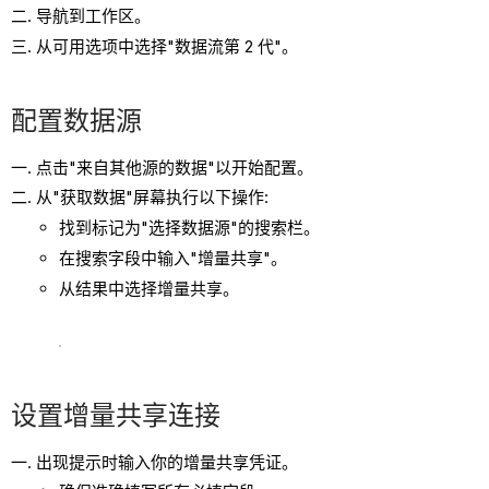
导航到工作区。
数
从可用选项中选择"数据流第 2 代"。
据
目
标
配置数据源
完
成
点击"来自其他源的数据"以开始配置。
和
从"获取数据"屏幕执行以下操作:
部
找到标记为"选择数据源"的搜索栏。
署
在搜索字段中输入"增量共享"。
验
从结果中选择增量共享。
证
故
障
排
除
设置增量共享连接
出现提示时输入你的增量共享凭证。