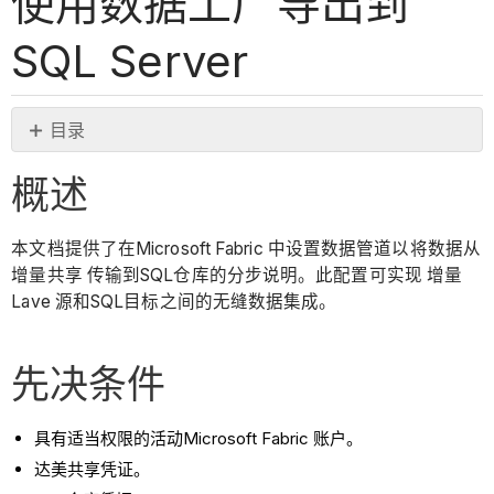
使用数据工厂导出到
SQL Server
目录
概
概述
述
先
决
本文档提供了在Microsoft Fabric 中设置数据管道以将数据从
条
增量共享 传输到SQL仓库的分步说明。此配置可实现 增量
件
Lave 源和SQL目标之间的无缝数据集成。
步
骤
先决条件
访
问
具有适当权限的活动Microsoft Fabric 账户。
数
达美共享凭证。
据