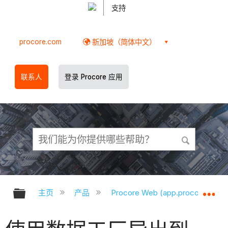
支持
procore.com
新加坡（简体中文）
联系人
登录 Procore 应用
扩展/隐缩全局层次
扩
主页
产品
Procore Web (app.procore.com