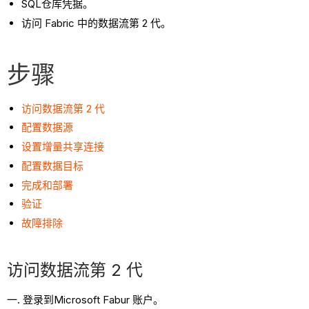
流
SQL仓库凭据。
第
访问 Fabric 中的数据流第 2 代。
2
代
步骤
配
置
数
访问数据流第 2 代
据
配置数据
源
源
设置增量共享连接
设
配置数据目标
置
完成和部署
增
验证
量
共
故障排除
享
连
访问数据流第 2 代
接
配
登录到Microsoft Fabur 账户。
置