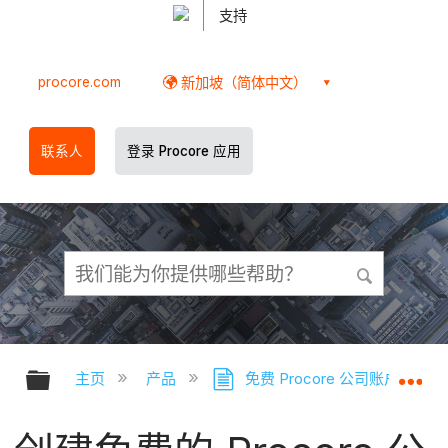
支持
procore.com
新加坡（简体中文）
联系人
登录 Procore 应用
扩展/隐缩全局层次
扩
主页
产品
免费 Procore 公司账户