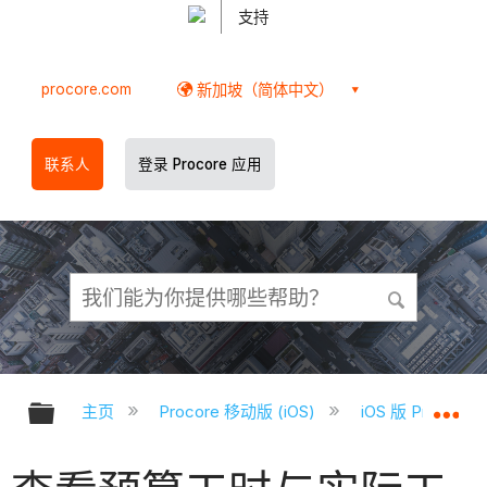
支持
procore.com
新加坡（简体中文）
联系人
登录 Procore 应用
扩展/隐缩全局层次
扩
主页
Procore 移动版 (iOS)
iOS 版 Proco