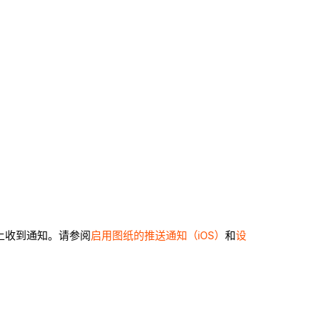
备上收到通知。请参阅
启用图纸的推送通知（iOS）
和
设