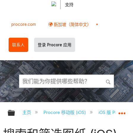
支持
procore.com
新加坡（简体中文）
联系人
登录 Procore 应用
扩展/隐缩全局层次
扩
主页
Procore 移动版 (iOS)
iOS 版 Proco