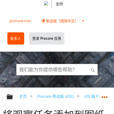
支持
procore.com
新加坡（简体中文）
联系人
登录 Procore 应用
扩展/隐缩全局层次
扩
主页
Procore 移动版 (iOS)
iOS 版 Proco