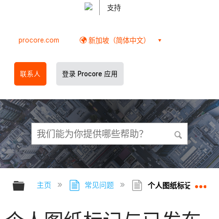
支持
procore.com
新加坡（简体中文）
联系人
登录 Procore 应用
扩展/隐缩全局层次
扩
主页
常见问题
个人图纸标记与已发