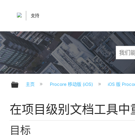
支持
扩展/隐缩全局层次
主页
Procore 移动版 (iOS)
iOS 版 Pro
在项目级别文档工具中重
目标