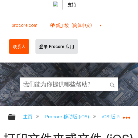
支持
procore.com
新加坡（简体中文）
联系人
登录 Procore 应用
扩展/隐缩全局层次
扩
主页
Procore 移动版 (iOS)
iOS 版 Proco