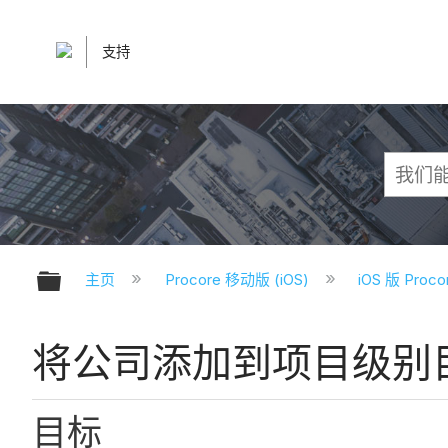
支持
扩展/隐缩全局层次
主页
Procore 移动版 (iOS)
iOS 版 Pro
将公司添加到项目级别目录
目标