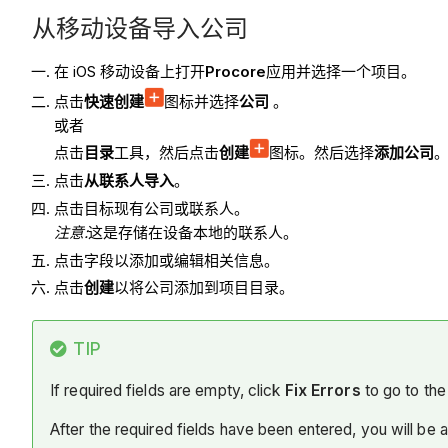
从移动设备导入公司
在 iOS 移动设备上打开
Procore
应用并选择一个项目。
点击
快速创建
图标并选择
公司
。
或者
点击
目录
工具，然后点击
创建
图标。然后选择
添加公司
点击
从联系人导入
。
点击目标现有公司或联系人。
注意:
这是存储在设备本地的联系人。
点击字段以添加或编辑相关信息。
点击
创建
以将公司添加到项目目录。
TIP
If required fields are empty, click
Fix Errors
to go to the 
After the required fields have been entered, you will be 