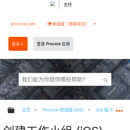
支持
procore.com
新加坡（简体中文）
联系人
登录 Procore 应用
扩展/隐缩全局层次
扩
主页
Procore 移动版 (iOS)
iOS 版 Proco